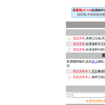
若
案號207549
租屋物件
請回報,本系統會自
我是房客
,房東已出租,
我是房客
,此筆資料不
我是房客
,此筆資料刊登
若需關閉物件,請先
登入
網站
況:
我是房東本人
,忘記帳號
我是房東本人
,物件已租
本系統自動記錄來自