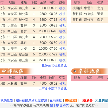
縣市
地區
種類
坪數
金額
時間
察看
縣市
地區
種類
北市
大安區
辦公室
4
16000
08-03
檢視
桃園縣
中壢市
套房
北市
大安區
辦公室
1
2500
08-03
檢視
新竹縣
竹東鎮
透天
北市
松山區
辦公室
4
3500
07-13
檢視
新竹市
新竹市
套房
北市
大安區
套房
3
2500
06-29
檢視
北市
中山區
套房
5
23000
06-18
檢視
北市
中山區
辦公室
4
2500
05-28
檢視
北市
大安區
其它
1
3000
06-30
檢視
北市
大安區
大樓
2
10000
07-30
檢視
北市
中山區
辦公室
5
23000
07-29
檢視
北市
大安區
辦公室
4
27000
08-06
檢視
...更多台北租屋資訊
縣市
地區
種類
坪數
金額
時間
察看
縣市
地區
種類
林縣
水林鄉
套房
7
4500
08-02
檢視
...更多中部租屋資訊
----------------------------------------------------------------------------------------------------------------
我的最愛
|
關於福爾摩沙租屋聯盟
|
廠商贊助
|
網站設計
|
刊登廣告
|
大量刊登
==福爾摩沙租屋 程式系統由
協禾數位科技
設計製作開發經營==