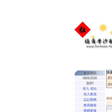
快
會員專區
房
08/8/2026
您好!
房
登入
登出
加入會員
本
忘記密碼
會員修改
密碼更換