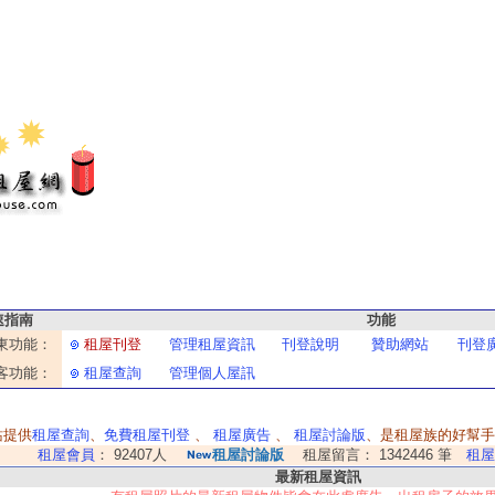
速指南
功能
東功能：
租屋刊登
管理租屋資訊
刊登說明
贊助網站
刊登
客功能：
租屋查詢
管理個人屋訊
站提供
租屋查詢
、
免費租屋刊登
、
租屋廣告
、
租屋討論版
、是租屋族的好幫手
租屋會員
： 92407人
租屋討論版
租屋留言： 1342446 筆
租屋
最新租屋資訊