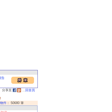
廣告
分享至
...
回首頁
!
物件
： 50680 筆