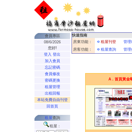
快速指南
會員專區
房東功能：
租屋刊登
管理
08/6/2026
您好!
房客功能：
租屋查詢
管理
登入
登出
加入會員
忘記密碼
會員修改
A . 首頁黃
密碼更換
租屋管理
出租回報
本站免費自由刊登
回首頁
租屋
查詢
租屋：