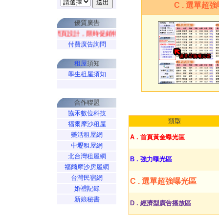
C . 選單超
優質廣告
網頁設計，限時促銷特惠方案中...
付費廣告詢問
租屋
須知
學生租屋須知
合作聯盟
協禾數位科技
類型
福爾摩沙租屋
樂活租屋網
A . 首頁黃金曝光區
中壢租屋網
北台灣租屋網
B . 強力曝光區
福爾摩沙房屋網
台灣民宿網
C . 選單超強曝光區
婚禮記錄
新娘秘書
D . 經濟型廣告播放區