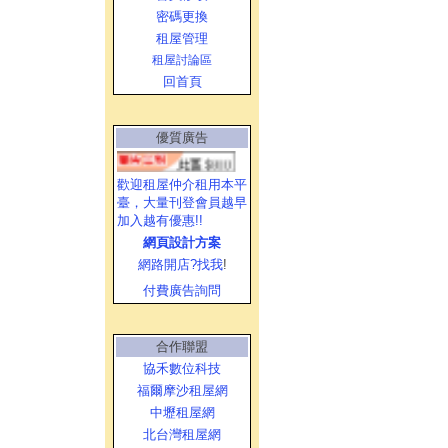
密碼更換
租屋管理
租屋討論區
回首頁
優質廣告
歡迎租屋仲介租用本平
臺，大量刊登會員越早
加入越有優惠!!
網頁設計方案
網路開店?找我
!
付費廣告詢問
合作聯盟
協禾數位科技
福爾摩沙租屋網
中壢租屋網
北台灣租屋網