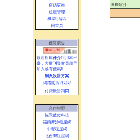
選擇類別
密碼更換
租屋管理
租屋討論區
回首頁
優質廣告
歡迎租屋仲介租用本平
臺，大量刊登會員越早
加入越有優惠!!
網頁設計方案
網路開店?找我
!
付費廣告詢問
合作聯盟
協禾數位科技
福爾摩沙租屋網
中壢租屋網
北台灣租屋網